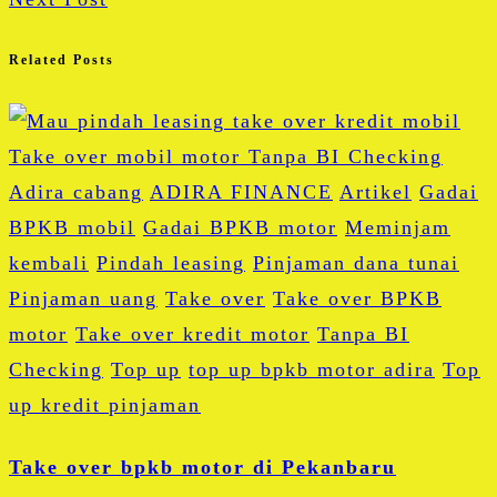
Related Posts
Adira cabang
ADIRA FINANCE
Artikel
Gadai
BPKB mobil
Gadai BPKB motor
Meminjam
kembali
Pindah leasing
Pinjaman dana tunai
Pinjaman uang
Take over
Take over BPKB
motor
Take over kredit motor
Tanpa BI
Checking
Top up
top up bpkb motor adira
Top
up kredit pinjaman
Take over bpkb motor di Pekanbaru