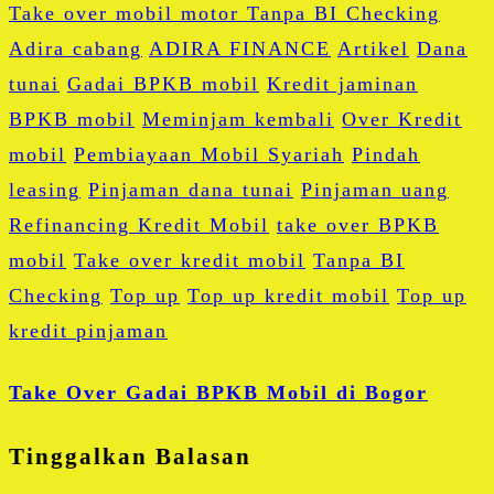
Adira cabang
ADIRA FINANCE
Artikel
Dana
tunai
Gadai BPKB mobil
Kredit jaminan
BPKB mobil
Meminjam kembali
Over Kredit
mobil
Pembiayaan Mobil Syariah
Pindah
leasing
Pinjaman dana tunai
Pinjaman uang
Refinancing Kredit Mobil
take over BPKB
mobil
Take over kredit mobil
Tanpa BI
Checking
Top up
Top up kredit mobil
Top up
kredit pinjaman
Take Over Gadai BPKB Mobil di Bogor
Tinggalkan Balasan