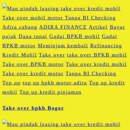
Adira cabang
ADIRA FINANCE
Artikel
Bayar
pajak
Dana tunai
Gadai BPKB mobil
Gadai
BPKB motor
Meminjam kembali
Refinancing
Kredit Mobil
Take over
take over BPKB mobil
Take over BPKB motor
Take over kredit mobil
Take over kredit motor
Tanpa BI Checking
Top up
top up bpkb motor adira
Top up kredit
mobil
Top up kredit pinjaman
Take over bpkb Bogor