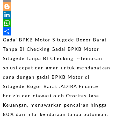
Email
Blogger
LinkedIn
WhatsApp
Share
Gadai BPKB Motor Situgede Bogor Barat
Tanpa BI Checking Gadai BPKB Motor
Situgede Tanpa BI Checking ~Temukan
solusi cepat dan aman untuk mendapatkan
dana dengan gadai BPKB Motor di
Situgede Bogor Barat .ADIRA Finance,
berizin dan diawasi oleh Otoritas Jasa
Keuangan, menawarkan pencairan hingga
80% dari nilai kendaraan tanpa potongan.