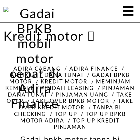
Kredit motor
ADIRA CABANG
ADIRA FINANCE
ARTIKEL
DANA TUNAI
GADAI BPKB
MOTOR
KREDIT MOTOR
MEMINJAM
KEMBALI
PINDAH LEASING
PINJAMAN
DANA TUNAI
PINJAMAN UANG
TAKE
OVER
TAKE OVER BPKB MOTOR
TAKE
OVER KREDIT MOTOR
TANPA BI
CHECKING
TOP UP
TOP UP BPKB
MOTOR ADIRA
TOP UP KREDIT
PINJAMAN
Gadai bpkb motor tanpa bi