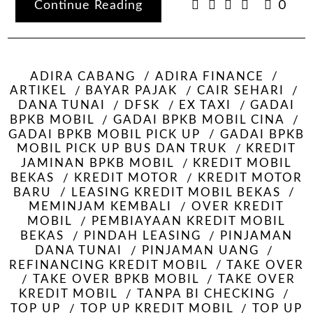
Continue Reading
0
ADIRA CABANG
ADIRA FINANCE
ARTIKEL
BAYAR PAJAK
CAIR SEHARI
DANA TUNAI
DFSK
EX TAXI
GADAI
BPKB MOBIL
GADAI BPKB MOBIL CINA
GADAI BPKB MOBIL PICK UP
GADAI BPKB
MOBIL PICK UP BUS DAN TRUK
KREDIT
JAMINAN BPKB MOBIL
KREDIT MOBIL
BEKAS
KREDIT MOTOR
KREDIT MOTOR
BARU
LEASING KREDIT MOBIL BEKAS
MEMINJAM KEMBALI
OVER KREDIT
MOBIL
PEMBIAYAAN KREDIT MOBIL
BEKAS
PINDAH LEASING
PINJAMAN
DANA TUNAI
PINJAMAN UANG
REFINANCING KREDIT MOBIL
TAKE OVER
TAKE OVER BPKB MOBIL
TAKE OVER
KREDIT MOBIL
TANPA BI CHECKING
TOP UP
TOP UP KREDIT MOBIL
TOP UP