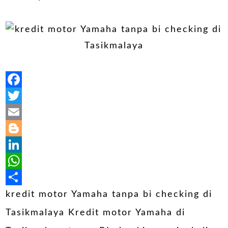
Facebook
Twitter
Email
Blogger
LinkedIn
WhatsApp
Share
kredit motor Yamaha tanpa bi checking di
Tasikmalaya Kredit motor Yamaha di