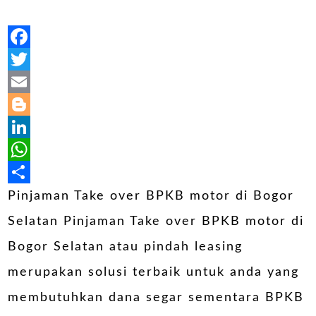
Facebook
Twitter
Email
Blogger
LinkedIn
WhatsApp
Share
Pinjaman Take over BPKB motor di Bogor
Selatan Pinjaman Take over BPKB motor di
Bogor Selatan atau pindah leasing
merupakan solusi terbaik untuk anda yang
membutuhkan dana segar sementara BPKB