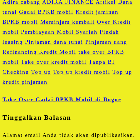
Adira cabang
ADIRA FINANCE
Artikel
Dana
tunai
Gadai BPKB mobil
Kredit jaminan
BPKB mobil
Meminjam kembali
Over Kredit
mobil
Pembiayaan Mobil Syariah
Pindah
leasing
Pinjaman dana tunai
Pinjaman uang
Refinancing Kredit Mobil
take over BPKB
mobil
Take over kredit mobil
Tanpa BI
Checking
Top up
Top up kredit mobil
Top up
kredit pinjaman
Take Over Gadai BPKB Mobil di Bogor
Tinggalkan Balasan
Alamat email Anda tidak akan dipublikasikan.