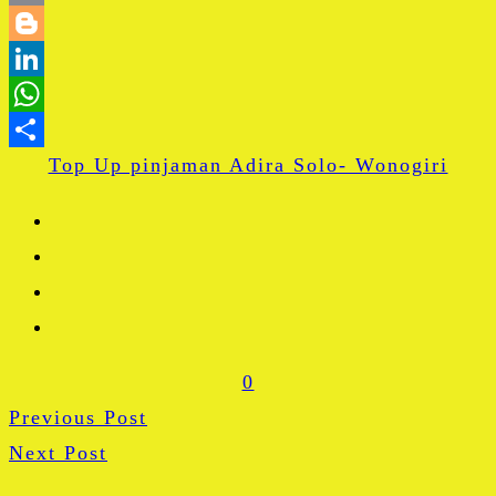
Email
Blogger
LinkedIn
WhatsApp
Top Up pinjaman Adira Solo- Wonogiri
Share
0
Previous Post
Next Post