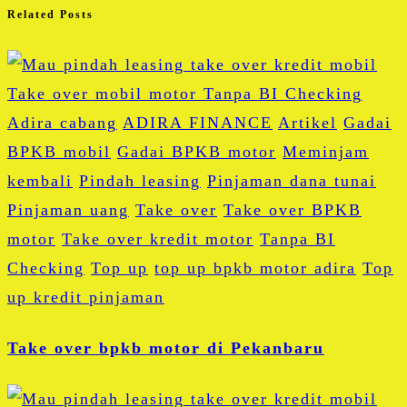
Related Posts
Adira cabang
ADIRA FINANCE
Artikel
Gadai
BPKB mobil
Gadai BPKB motor
Meminjam
kembali
Pindah leasing
Pinjaman dana tunai
Pinjaman uang
Take over
Take over BPKB
motor
Take over kredit motor
Tanpa BI
Checking
Top up
top up bpkb motor adira
Top
up kredit pinjaman
Take over bpkb motor di Pekanbaru