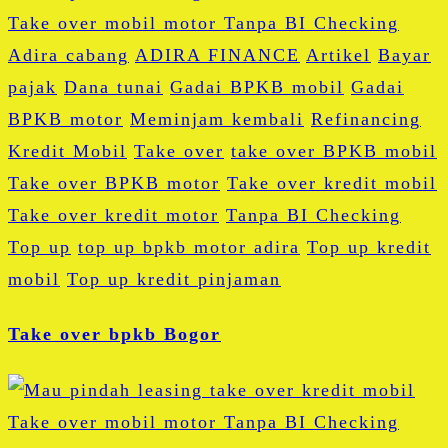
Adira cabang
ADIRA FINANCE
Artikel
Bayar
pajak
Dana tunai
Gadai BPKB mobil
Gadai
BPKB motor
Meminjam kembali
Refinancing
Kredit Mobil
Take over
take over BPKB mobil
Take over BPKB motor
Take over kredit mobil
Take over kredit motor
Tanpa BI Checking
Top up
top up bpkb motor adira
Top up kredit
mobil
Top up kredit pinjaman
Take over bpkb Bogor