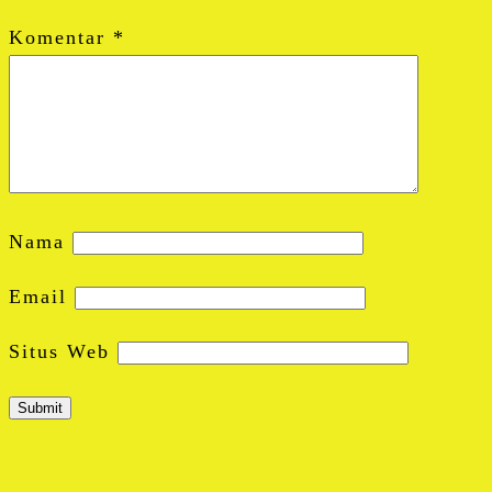
Komentar
*
Nama
Email
Situs Web