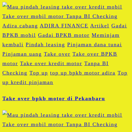
Adira cabang
ADIRA FINANCE
Artikel
Gadai
BPKB mobil
Gadai BPKB motor
Meminjam
kembali
Pindah leasing
Pinjaman dana tunai
Pinjaman uang
Take over
Take over BPKB
motor
Take over kredit motor
Tanpa BI
Checking
Top up
top up bpkb motor adira
Top
up kredit pinjaman
Take over bpkb motor di Pekanbaru