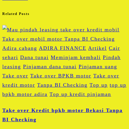
Related Posts
Adira cabang
ADIRA FINANCE
Artikel
Cair
sehari
Dana tunai
Meminjam kembali
Pindah
leasing
Pinjaman dana tunai
Pinjaman uang
Take over
Take over BPKB motor
Take over
kredit motor
Tanpa BI Checking
Top up
top up
bpkb motor adira
Top up kredit pinjaman
Take over Kredit bpkb motor Bekasi Tanpa
BI Checking