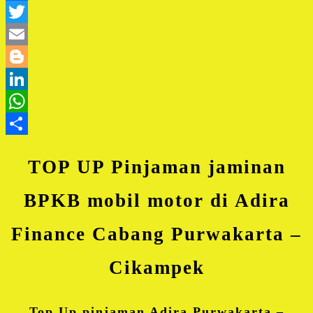
Facebook
Twitter
Email
Blogger
LinkedIn
WhatsApp
Share
TOP UP Pinjaman jaminan
BPKB mobil motor di Adira
Finance Cabang Purwakarta –
Cikampek
Top Up pinjaman Adira Purwakarta –