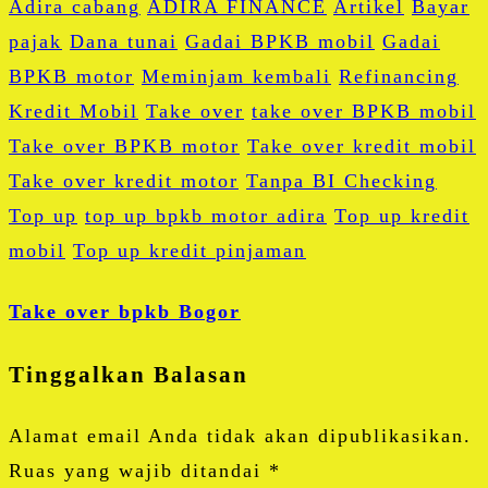
Adira cabang
ADIRA FINANCE
Artikel
Bayar
pajak
Dana tunai
Gadai BPKB mobil
Gadai
BPKB motor
Meminjam kembali
Refinancing
Kredit Mobil
Take over
take over BPKB mobil
Take over BPKB motor
Take over kredit mobil
Take over kredit motor
Tanpa BI Checking
Top up
top up bpkb motor adira
Top up kredit
mobil
Top up kredit pinjaman
Take over bpkb Bogor
Tinggalkan Balasan
Alamat email Anda tidak akan dipublikasikan.
Ruas yang wajib ditandai
*