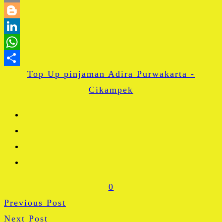
Email
Blogger
LinkedIn
WhatsApp
Top Up pinjaman Adira Purwakarta -
Share
Cikampek
0
Previous Post
Next Post