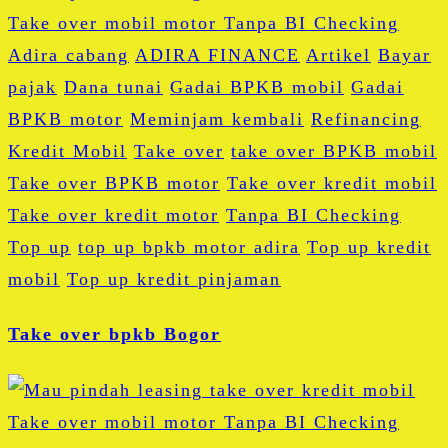
Adira cabang
ADIRA FINANCE
Artikel
Bayar
pajak
Dana tunai
Gadai BPKB mobil
Gadai
BPKB motor
Meminjam kembali
Refinancing
Kredit Mobil
Take over
take over BPKB mobil
Take over BPKB motor
Take over kredit mobil
Take over kredit motor
Tanpa BI Checking
Top up
top up bpkb motor adira
Top up kredit
mobil
Top up kredit pinjaman
Take over bpkb Bogor