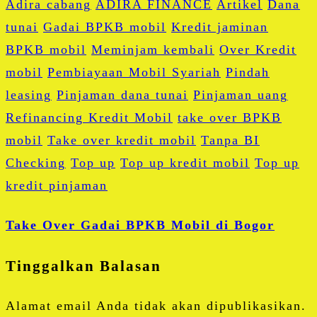
Adira cabang
ADIRA FINANCE
Artikel
Dana
tunai
Gadai BPKB mobil
Kredit jaminan
BPKB mobil
Meminjam kembali
Over Kredit
mobil
Pembiayaan Mobil Syariah
Pindah
leasing
Pinjaman dana tunai
Pinjaman uang
Refinancing Kredit Mobil
take over BPKB
mobil
Take over kredit mobil
Tanpa BI
Checking
Top up
Top up kredit mobil
Top up
kredit pinjaman
Take Over Gadai BPKB Mobil di Bogor
Tinggalkan Balasan
Alamat email Anda tidak akan dipublikasikan.