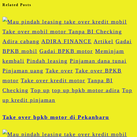
Related Posts
Adira cabang
ADIRA FINANCE
Artikel
Gadai
BPKB mobil
Gadai BPKB motor
Meminjam
kembali
Pindah leasing
Pinjaman dana tunai
Pinjaman uang
Take over
Take over BPKB
motor
Take over kredit motor
Tanpa BI
Checking
Top up
top up bpkb motor adira
Top
up kredit pinjaman
Take over bpkb motor di Pekanbaru