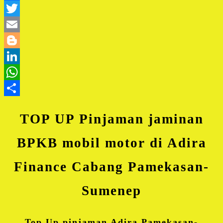
Facebook
Twitter
Email
Blogger
LinkedIn
WhatsApp
Share
TOP UP Pinjaman jaminan
BPKB mobil motor di Adira
Finance Cabang Pamekasan-
Sumenep
Top Up pinjaman Adira Pamekasan-