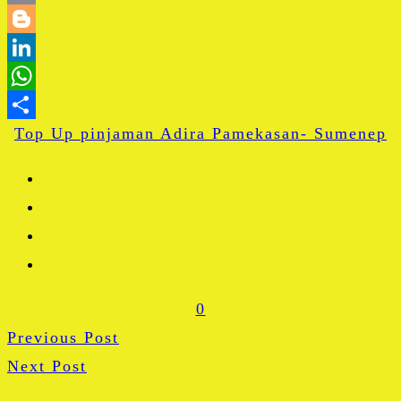
Email
Blogger
LinkedIn
WhatsApp
Top Up pinjaman Adira Pamekasan- Sumenep
Share
0
Previous Post
Next Post