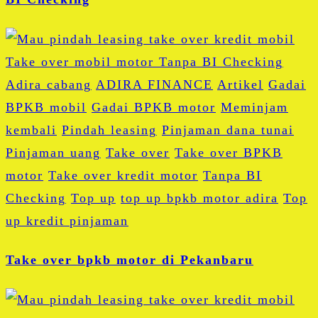
Adira cabang
ADIRA FINANCE
Artikel
Gadai
BPKB mobil
Gadai BPKB motor
Meminjam
kembali
Pindah leasing
Pinjaman dana tunai
Pinjaman uang
Take over
Take over BPKB
motor
Take over kredit motor
Tanpa BI
Checking
Top up
top up bpkb motor adira
Top
up kredit pinjaman
Take over bpkb motor di Pekanbaru