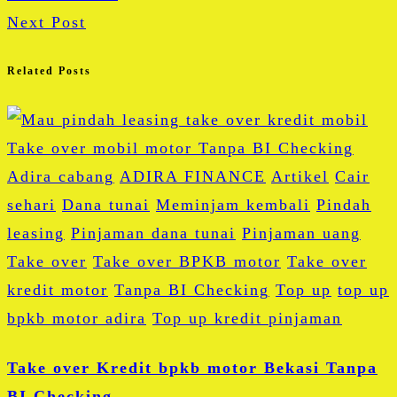
Next Post
Related Posts
Adira cabang
ADIRA FINANCE
Artikel
Cair
sehari
Dana tunai
Meminjam kembali
Pindah
leasing
Pinjaman dana tunai
Pinjaman uang
Take over
Take over BPKB motor
Take over
kredit motor
Tanpa BI Checking
Top up
top up
bpkb motor adira
Top up kredit pinjaman
Take over Kredit bpkb motor Bekasi Tanpa
BI Checking