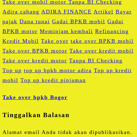
Adira cabang
ADIRA FINANCE
Artikel
Bayar
pajak
Dana tunai
Gadai BPKB mobil
Gadai
BPKB motor
Meminjam kembali
Refinancing
Kredit Mobil
Take over
take over BPKB mobil
Take over BPKB motor
Take over kredit mobil
Take over kredit motor
Tanpa BI Checking
Top up
top up bpkb motor adira
Top up kredit
mobil
Top up kredit pinjaman
Take over bpkb Bogor
Tinggalkan Balasan
Alamat email Anda tidak akan dipublikasikan.