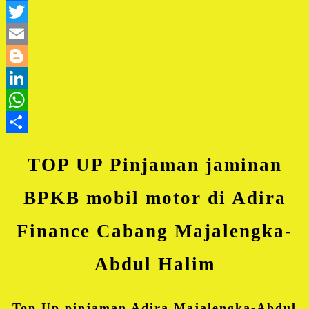
Facebook
Twitter
Email
Blogger
LinkedIn
WhatsApp
Share
TOP UP Pinjaman jaminan
BPKB mobil motor di Adira
Finance Cabang Majalengka-
Abdul Halim
Top Up pinjaman Adira Majalengka-Abdul