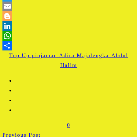
Twitter
Email
Blogger
LinkedIn
WhatsApp
Top Up pinjaman Adira Majalengka-Abdul
Share
Halim
0
Previous Post