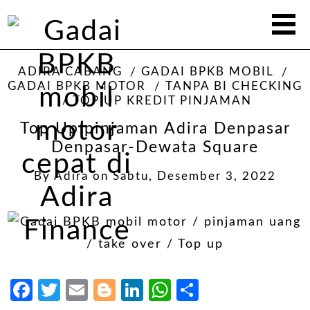
ADIRA CABANG
GADAI BPKB MOBIL
GADAI BPKB MOTOR
TANPA BI CHECKING
TOP UP KREDIT PINJAMAN
Top Up pinjaman Adira Denpasar
Denpasar-Dewata Square
By
Adira
on
Sabtu, Desember 3, 2022
Facebook
Twitter
Email
Blogger
LinkedIn
WhatsApp
Share