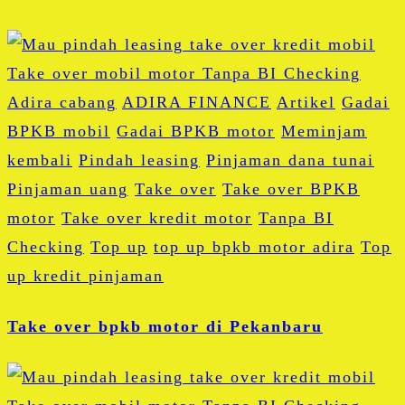
Adira cabang
ADIRA FINANCE
Artikel
Gadai
BPKB mobil
Gadai BPKB motor
Meminjam
kembali
Pindah leasing
Pinjaman dana tunai
Pinjaman uang
Take over
Take over BPKB
motor
Take over kredit motor
Tanpa BI
Checking
Top up
top up bpkb motor adira
Top
up kredit pinjaman
Take over bpkb motor di Pekanbaru