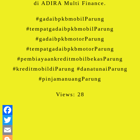
di ADIRA Multi Finance.
#gadaibpkbmobilParung
#tempatgadaibpkbmobilParung
#gadaibpkbmotorParung
#tempatgadaibpkbmotorParung
#pembiayaankreditmobilbekasParung
#kreditmobildiParung #danatunaiParung
#pinjamanuangParung
Views: 28
Facebook
Twitter
Email