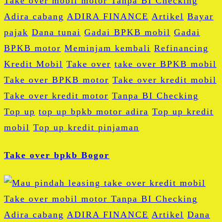
Adira cabang
ADIRA FINANCE
Artikel
Bayar
pajak
Dana tunai
Gadai BPKB mobil
Gadai
BPKB motor
Meminjam kembali
Refinancing
Kredit Mobil
Take over
take over BPKB mobil
Take over BPKB motor
Take over kredit mobil
Take over kredit motor
Tanpa BI Checking
Top up
top up bpkb motor adira
Top up kredit
mobil
Top up kredit pinjaman
Take over bpkb Bogor
Adira cabang
ADIRA FINANCE
Artikel
Dana