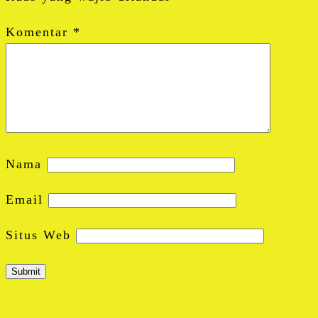
Komentar
*
Nama
Email
Situs Web