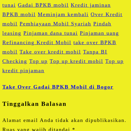
tunai
Gadai BPKB mobil
Kredit jaminan
BPKB mobil
Meminjam kembali
Over Kredit
mobil
Pembiayaan Mobil Syariah
Pindah
leasing
Pinjaman dana tunai
Pinjaman uang
Refinancing Kredit Mobil
take over BPKB
mobil
Take over kredit mobil
Tanpa BI
Checking
Top up
Top up kredit mobil
Top up
kredit pinjaman
Take Over Gadai BPKB Mobil di Bogor
Tinggalkan Balasan
Alamat email Anda tidak akan dipublikasikan.
Ruas yang wajib ditandai
*