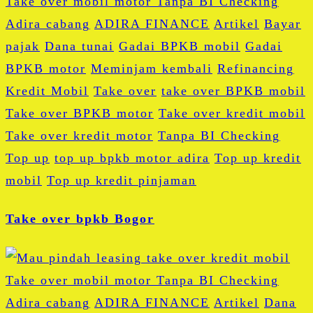
Adira cabang
ADIRA FINANCE
Artikel
Bayar
pajak
Dana tunai
Gadai BPKB mobil
Gadai
BPKB motor
Meminjam kembali
Refinancing
Kredit Mobil
Take over
take over BPKB mobil
Take over BPKB motor
Take over kredit mobil
Take over kredit motor
Tanpa BI Checking
Top up
top up bpkb motor adira
Top up kredit
mobil
Top up kredit pinjaman
Take over bpkb Bogor
Adira cabang
ADIRA FINANCE
Artikel
Dana