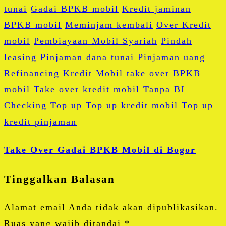
tunai
Gadai BPKB mobil
Kredit jaminan
BPKB mobil
Meminjam kembali
Over Kredit
mobil
Pembiayaan Mobil Syariah
Pindah
leasing
Pinjaman dana tunai
Pinjaman uang
Refinancing Kredit Mobil
take over BPKB
mobil
Take over kredit mobil
Tanpa BI
Checking
Top up
Top up kredit mobil
Top up
kredit pinjaman
Take Over Gadai BPKB Mobil di Bogor
Tinggalkan Balasan
Alamat email Anda tidak akan dipublikasikan.
Ruas yang wajib ditandai
*