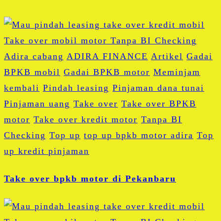
Adira cabang
ADIRA FINANCE
Artikel
Gadai
BPKB mobil
Gadai BPKB motor
Meminjam
kembali
Pindah leasing
Pinjaman dana tunai
Pinjaman uang
Take over
Take over BPKB
motor
Take over kredit motor
Tanpa BI
Checking
Top up
top up bpkb motor adira
Top
up kredit pinjaman
Take over bpkb motor di Pekanbaru