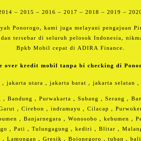
2014 – 2015 – 2016 – 2017 – 2018 – 2019 – 202
layah Ponorogo, kami juga melayani pengajuan P
 dan tersebar di seluruh pelosok Indonesia, ni
Bpkb Mobil cepat di ADIRA Finance.
e over kredit mobil tanpa bi checking di Pono
 , jakarta utara , jakarta barat , jakarta selatan ,
 , Bandung , Purwakarta , Subang , Serang , Ban
Garut , Cirebon , indramayu , Cilacap , Purwoker
Kebumen , Banjarnegara , Wonosobo , kebumen , P
o , Pati , Tulungagung , kediri , Blitar , Malang
, Lamongan , Gresik , Bojonegoro , tuban , bali