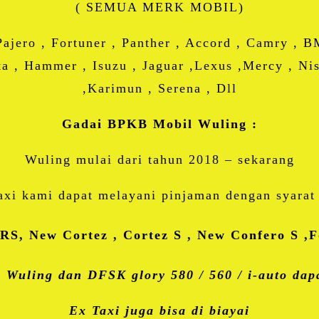
( SEMUA MERK MOBIL)
Pajero , Fortuner , Panther , Accord , Camry , 
ota , Hammer , Isuzu , Jaguar ,Lexus ,Mercy , Nis
,Karimun , Serena , Dll
Gadai BPKB Mobil Wuling :
Wuling mulai dari tahun 2018 – sekarang
axi kami dapat melayani pinjaman dengan syara
RS, New Cortez , Cortez S , New Confero S ,
 Wuling dan DFSK glory 580 / 560 / i-auto dapa
Ex Taxi juga bisa di biayai