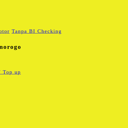
otor
Tanpa BI Checking
onorogo