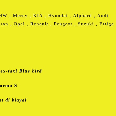
BMW , Mercy , KIA , Hyundai , Alphard , Audi
san , Opel , Renault , Peugeot , Suzuki , Ertiga
t
ex-taxi Blue bird
Formo S
t di biayai