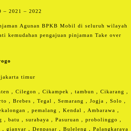
0 – 2021 – 2022
injaman Agunan BPKB Mobil di seluruh wilayah
kmati kemudahan pengajuan pinjaman Take over
rogo
 jakarta timur
ten , Cilegon , Cikampek , tambun , Cikarang ,
to , Brebes , Tegal , Semarang , Jogja , Solo ,
ekalongan , pemalang , Kendal , Ambarawa ,
 , batu , surabaya , Pasuruan , probolinggo ,
 , gianyar , Denpasar , Buleleng , Palangkaraya