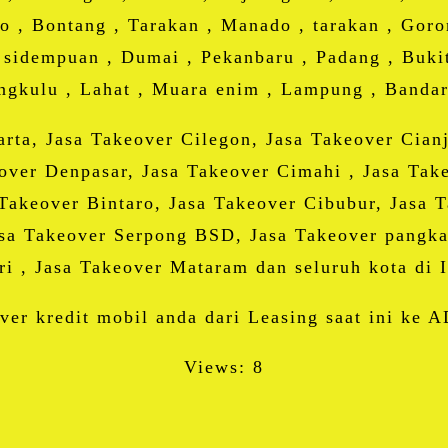
o , Bontang , Tarakan , Manado , tarakan , Goron
 sidempuan , Dumai , Pekanbaru , Padang , Bukit
ngkulu , Lahat , Muara enim , Lampung , Banda
rta, Jasa Takeover Cilegon, Jasa Takeover Cian
eover Denpasar, Jasa Takeover Cimahi , Jasa Tak
keover Bintaro, Jasa Takeover Cibubur, Jasa Ta
asa Takeover Serpong BSD, Jasa Takeover pangk
i , Jasa Takeover Mataram dan seluruh kota di I
ver kredit mobil anda dari Leasing saat ini ke A
Views: 8