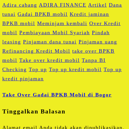
Adira cabang
ADIRA FINANCE
Artikel
Dana
tunai
Gadai BPKB mobil
Kredit jaminan
BPKB mobil
Meminjam kembali
Over Kredit
mobil
Pembiayaan Mobil Syariah
Pindah
leasing
Pinjaman dana tunai
Pinjaman uang
Refinancing Kredit Mobil
take over BPKB
mobil
Take over kredit mobil
Tanpa BI
Checking
Top up
Top up kredit mobil
Top up
kredit pinjaman
Take Over Gadai BPKB Mobil di Bogor
Tinggalkan Balasan
Alamat email Anda tidak akan dipublikasikan.