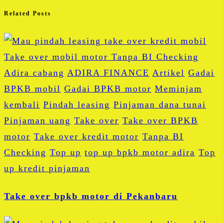
Related Posts
Adira cabang
ADIRA FINANCE
Artikel
Gadai
BPKB mobil
Gadai BPKB motor
Meminjam
kembali
Pindah leasing
Pinjaman dana tunai
Pinjaman uang
Take over
Take over BPKB
motor
Take over kredit motor
Tanpa BI
Checking
Top up
top up bpkb motor adira
Top
up kredit pinjaman
Take over bpkb motor di Pekanbaru