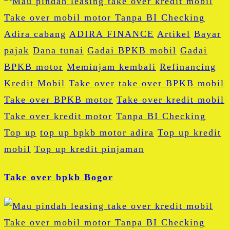
Adira cabang
ADIRA FINANCE
Artikel
Bayar
pajak
Dana tunai
Gadai BPKB mobil
Gadai
BPKB motor
Meminjam kembali
Refinancing
Kredit Mobil
Take over
take over BPKB mobil
Take over BPKB motor
Take over kredit mobil
Take over kredit motor
Tanpa BI Checking
Top up
top up bpkb motor adira
Top up kredit
mobil
Top up kredit pinjaman
Take over bpkb Bogor