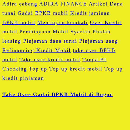
Adira cabang
ADIRA FINANCE
Artikel
Dana
tunai
Gadai BPKB mobil
Kredit jaminan
BPKB mobil
Meminjam kembali
Over Kredit
mobil
Pembiayaan Mobil Syariah
Pindah
leasing
Pinjaman dana tunai
Pinjaman uang
Refinancing Kredit Mobil
take over BPKB
mobil
Take over kredit mobil
Tanpa BI
Checking
Top up
Top up kredit mobil
Top up
kredit pinjaman
Take Over Gadai BPKB Mobil di Bogor