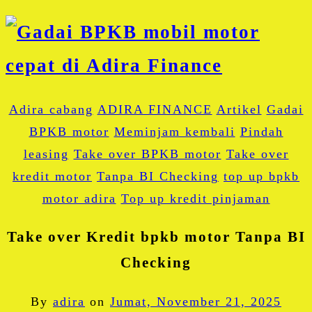
Adira cabang
ADIRA FINANCE
Artikel
Gadai
BPKB motor
Meminjam kembali
Pindah
leasing
Take over BPKB motor
Take over
kredit motor
Tanpa BI Checking
top up bpkb
motor adira
Top up kredit pinjaman
Take over Kredit bpkb motor Tanpa BI
Checking
By
adira
on
Jumat, November 21, 2025