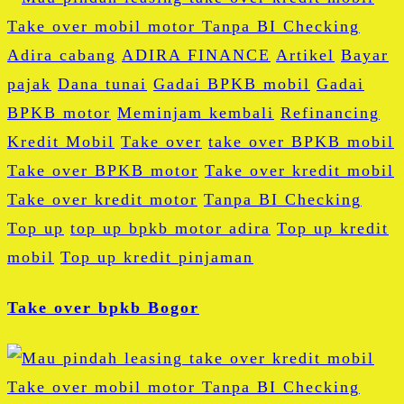
Adira cabang
ADIRA FINANCE
Artikel
Bayar
pajak
Dana tunai
Gadai BPKB mobil
Gadai
BPKB motor
Meminjam kembali
Refinancing
Kredit Mobil
Take over
take over BPKB mobil
Take over BPKB motor
Take over kredit mobil
Take over kredit motor
Tanpa BI Checking
Top up
top up bpkb motor adira
Top up kredit
mobil
Top up kredit pinjaman
Take over bpkb Bogor