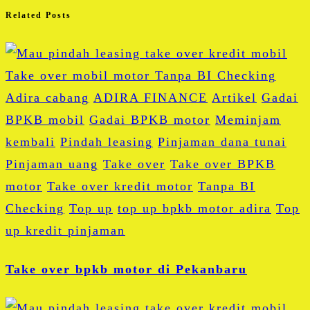
Related Posts
Adira cabang
ADIRA FINANCE
Artikel
Gadai
BPKB mobil
Gadai BPKB motor
Meminjam
kembali
Pindah leasing
Pinjaman dana tunai
Pinjaman uang
Take over
Take over BPKB
motor
Take over kredit motor
Tanpa BI
Checking
Top up
top up bpkb motor adira
Top
up kredit pinjaman
Take over bpkb motor di Pekanbaru