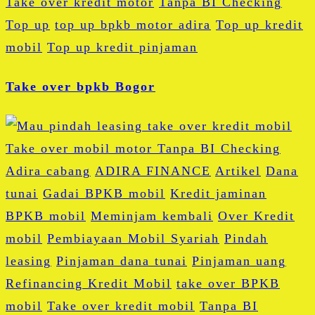
Take over kredit motor
Tanpa BI Checking
Top up
top up bpkb motor adira
Top up kredit
mobil
Top up kredit pinjaman
Take over bpkb Bogor
Adira cabang
ADIRA FINANCE
Artikel
Dana
tunai
Gadai BPKB mobil
Kredit jaminan
BPKB mobil
Meminjam kembali
Over Kredit
mobil
Pembiayaan Mobil Syariah
Pindah
leasing
Pinjaman dana tunai
Pinjaman uang
Refinancing Kredit Mobil
take over BPKB
mobil
Take over kredit mobil
Tanpa BI