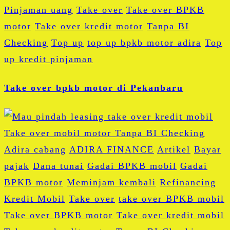
Pinjaman uang
Take over
Take over BPKB
motor
Take over kredit motor
Tanpa BI
Checking
Top up
top up bpkb motor adira
Top
up kredit pinjaman
Take over bpkb motor di Pekanbaru
Adira cabang
ADIRA FINANCE
Artikel
Bayar
pajak
Dana tunai
Gadai BPKB mobil
Gadai
BPKB motor
Meminjam kembali
Refinancing
Kredit Mobil
Take over
take over BPKB mobil
Take over BPKB motor
Take over kredit mobil