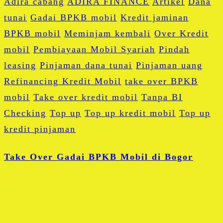
Adira cabang
ADIRA FINANCE
Artikel
Dana
tunai
Gadai BPKB mobil
Kredit jaminan
BPKB mobil
Meminjam kembali
Over Kredit
mobil
Pembiayaan Mobil Syariah
Pindah
leasing
Pinjaman dana tunai
Pinjaman uang
Refinancing Kredit Mobil
take over BPKB
mobil
Take over kredit mobil
Tanpa BI
Checking
Top up
Top up kredit mobil
Top up
kredit pinjaman
Take Over Gadai BPKB Mobil di Bogor