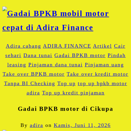
Adira cabang
ADIRA FINANCE
Artikel
Cair
sehari
Dana tunai
Gadai BPKB motor
Pindah
leasing
Pinjaman dana tunai
Pinjaman uang
Take over BPKB motor
Take over kredit motor
Tanpa BI Checking
Top up
top up bpkb motor
adira
Top up kredit pinjaman
Gadai BPKB motor di Cikupa
By
adira
on
Kamis, Juni 11, 2026