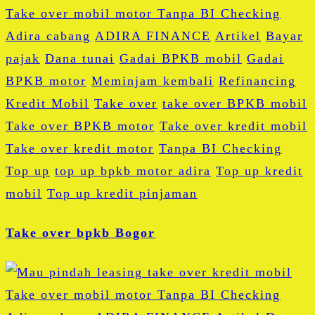
Adira cabang
ADIRA FINANCE
Artikel
Bayar
pajak
Dana tunai
Gadai BPKB mobil
Gadai
BPKB motor
Meminjam kembali
Refinancing
Kredit Mobil
Take over
take over BPKB mobil
Take over BPKB motor
Take over kredit mobil
Take over kredit motor
Tanpa BI Checking
Top up
top up bpkb motor adira
Top up kredit
mobil
Top up kredit pinjaman
Take over bpkb Bogor