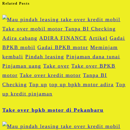
Related Posts
Adira cabang
ADIRA FINANCE
Artikel
Gadai
BPKB mobil
Gadai BPKB motor
Meminjam
kembali
Pindah leasing
Pinjaman dana tunai
Pinjaman uang
Take over
Take over BPKB
motor
Take over kredit motor
Tanpa BI
Checking
Top up
top up bpkb motor adira
Top
up kredit pinjaman
Take over bpkb motor di Pekanbaru