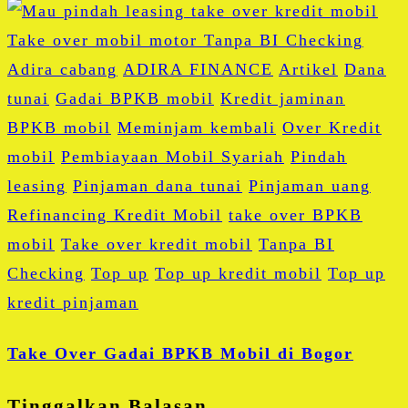
Adira cabang
ADIRA FINANCE
Artikel
Dana
tunai
Gadai BPKB mobil
Kredit jaminan
BPKB mobil
Meminjam kembali
Over Kredit
mobil
Pembiayaan Mobil Syariah
Pindah
leasing
Pinjaman dana tunai
Pinjaman uang
Refinancing Kredit Mobil
take over BPKB
mobil
Take over kredit mobil
Tanpa BI
Checking
Top up
Top up kredit mobil
Top up
kredit pinjaman
Take Over Gadai BPKB Mobil di Bogor
Tinggalkan Balasan