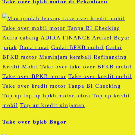
Take over bpkb motor di Pekanbaru
Adira cabang
ADIRA FINANCE
Artikel
Bayar
pajak
Dana tunai
Gadai BPKB mobil
Gadai
BPKB motor
Meminjam kembali
Refinancing
Kredit Mobil
Take over
take over BPKB mobil
Take over BPKB motor
Take over kredit mobil
Take over kredit motor
Tanpa BI Checking
Top up
top up bpkb motor adira
Top up kredit
mobil
Top up kredit pinjaman
Take over bpkb Bogor