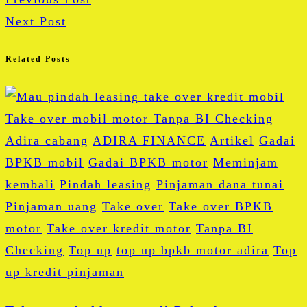
Next Post
Related Posts
Adira cabang
ADIRA FINANCE
Artikel
Gadai
BPKB mobil
Gadai BPKB motor
Meminjam
kembali
Pindah leasing
Pinjaman dana tunai
Pinjaman uang
Take over
Take over BPKB
motor
Take over kredit motor
Tanpa BI
Checking
Top up
top up bpkb motor adira
Top
up kredit pinjaman