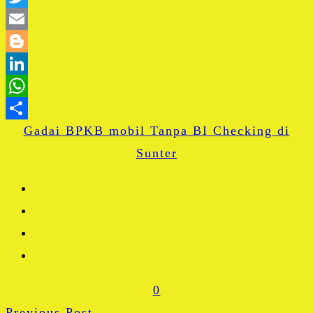
Twitter
Email
Blogger
LinkedIn
WhatsApp
Gadai BPKB mobil Tanpa BI Checking di
Share
Sunter
0
Previous Post