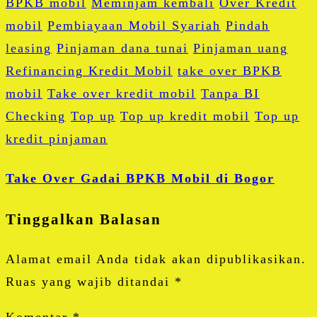
BPKB mobil
Meminjam kembali
Over Kredit
mobil
Pembiayaan Mobil Syariah
Pindah
leasing
Pinjaman dana tunai
Pinjaman uang
Refinancing Kredit Mobil
take over BPKB
mobil
Take over kredit mobil
Tanpa BI
Checking
Top up
Top up kredit mobil
Top up
kredit pinjaman
Take Over Gadai BPKB Mobil di Bogor
Tinggalkan Balasan
Alamat email Anda tidak akan dipublikasikan.
Ruas yang wajib ditandai
*
Komentar
*