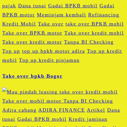
pajak
Dana tunai
Gadai BPKB mobil
Gadai
BPKB motor
Meminjam kembali
Refinancing
Kredit Mobil
Take over
take over BPKB mobil
Take over BPKB motor
Take over kredit mobil
Take over kredit motor
Tanpa BI Checking
Top up
top up bpkb motor adira
Top up kredit
mobil
Top up kredit pinjaman
Take over bpkb Bogor
Adira cabang
ADIRA FINANCE
Artikel
Dana
tunai
Gadai BPKB mobil
Kredit jaminan