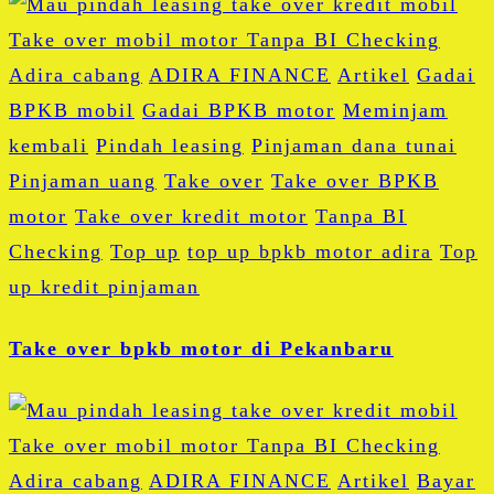
Adira cabang
ADIRA FINANCE
Artikel
Gadai
BPKB mobil
Gadai BPKB motor
Meminjam
kembali
Pindah leasing
Pinjaman dana tunai
Pinjaman uang
Take over
Take over BPKB
motor
Take over kredit motor
Tanpa BI
Checking
Top up
top up bpkb motor adira
Top
up kredit pinjaman
Take over bpkb motor di Pekanbaru
Adira cabang
ADIRA FINANCE
Artikel
Bayar