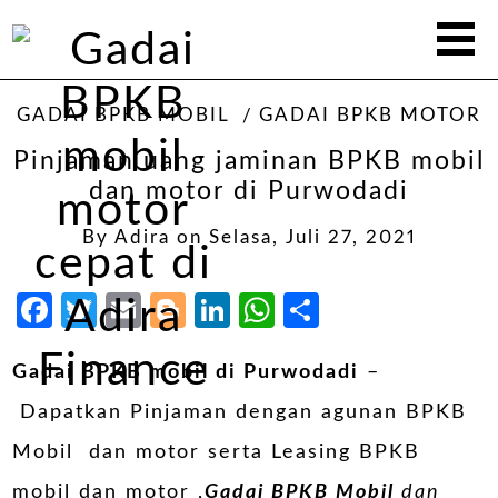
GADAI BPKB MOBIL
GADAI BPKB MOTOR
Pinjaman uang jaminan BPKB mobil
dan motor di Purwodadi
By
Adira
on
Selasa, Juli 27, 2021
Facebook
Twitter
Email
Blogger
LinkedIn
WhatsApp
Share
Gadai BPKB mobil di Purwodadi
–
Dapatkan Pinjaman dengan agunan BPKB
Mobil dan motor serta Leasing BPKB
mobil dan motor ,
Gadai BPKB Mobil
dan