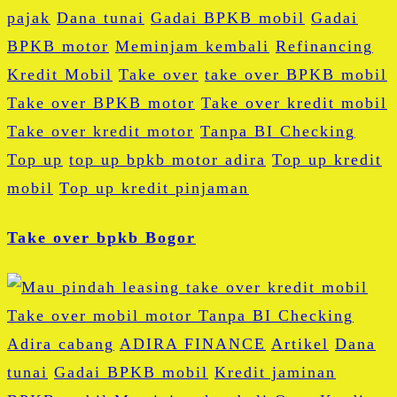
pajak
Dana tunai
Gadai BPKB mobil
Gadai
BPKB motor
Meminjam kembali
Refinancing
Kredit Mobil
Take over
take over BPKB mobil
Take over BPKB motor
Take over kredit mobil
Take over kredit motor
Tanpa BI Checking
Top up
top up bpkb motor adira
Top up kredit
mobil
Top up kredit pinjaman
Take over bpkb Bogor
Adira cabang
ADIRA FINANCE
Artikel
Dana
tunai
Gadai BPKB mobil
Kredit jaminan