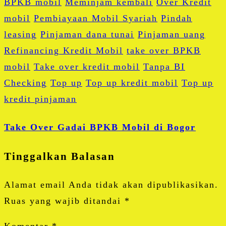
BPKB mobil
Meminjam kembali
Over Kredit
mobil
Pembiayaan Mobil Syariah
Pindah
leasing
Pinjaman dana tunai
Pinjaman uang
Refinancing Kredit Mobil
take over BPKB
mobil
Take over kredit mobil
Tanpa BI
Checking
Top up
Top up kredit mobil
Top up
kredit pinjaman
Take Over Gadai BPKB Mobil di Bogor
Tinggalkan Balasan
Alamat email Anda tidak akan dipublikasikan.
Ruas yang wajib ditandai
*
Komentar
*