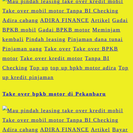
Adira cabang
ADIRA FINANCE
Artikel
Gadai
BPKB mobil
Gadai BPKB motor
Meminjam
kembali
Pindah leasing
Pinjaman dana tunai
Pinjaman uang
Take over
Take over BPKB
motor
Take over kredit motor
Tanpa BI
Checking
Top up
top up bpkb motor adira
Top
up kredit pinjaman
Take over bpkb motor di Pekanbaru
Adira cabang
ADIRA FINANCE
Artikel
Bayar