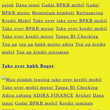
pajak
Dana tunai
Gadai BPKB mobil
Gadai
BPKB motor
Meminjam kembali
Refinancing
Kredit Mobil
Take over
take over BPKB mobil
Take over BPKB motor
Take over kredit mobil
Take over kredit motor
Tanpa BI Checking
Top up
top up bpkb motor adira
Top up kredit
mobil
Top up kredit pinjaman
Take over bpkb Bogor
Adira cabang
ADIRA FINANCE
Artikel
Dana
tunai
Gadai BPKB mobil
Kredit jaminan