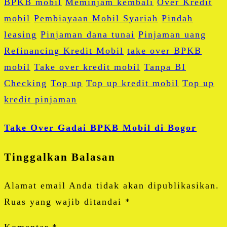
BPKB mobil
Meminjam kembali
Over Kredit
mobil
Pembiayaan Mobil Syariah
Pindah
leasing
Pinjaman dana tunai
Pinjaman uang
Refinancing Kredit Mobil
take over BPKB
mobil
Take over kredit mobil
Tanpa BI
Checking
Top up
Top up kredit mobil
Top up
kredit pinjaman
Take Over Gadai BPKB Mobil di Bogor
Tinggalkan Balasan
Alamat email Anda tidak akan dipublikasikan.
Ruas yang wajib ditandai
*
Komentar
*