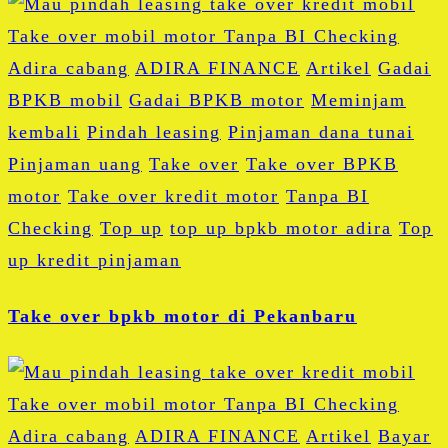
Adira cabang
ADIRA FINANCE
Artikel
Gadai
BPKB mobil
Gadai BPKB motor
Meminjam
kembali
Pindah leasing
Pinjaman dana tunai
Pinjaman uang
Take over
Take over BPKB
motor
Take over kredit motor
Tanpa BI
Checking
Top up
top up bpkb motor adira
Top
up kredit pinjaman
Take over bpkb motor di Pekanbaru
Adira cabang
ADIRA FINANCE
Artikel
Bayar