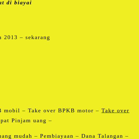
t di biayai
2013 – sekarang
B mobil – Take over BPKB motor –
Take over
at Pinjam uang –
ang mudah – Pembiayaan – Dana Talangan –