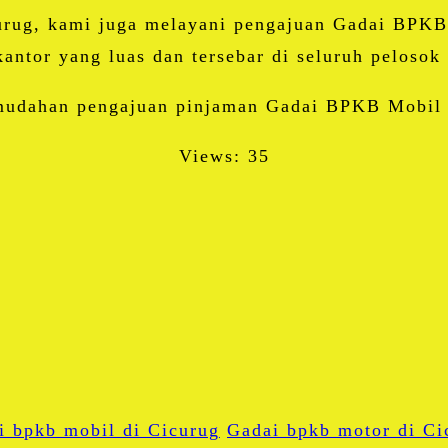
curug, kami juga melayani pengajuan Gadai BPKB
kantor yang luas dan tersebar di seluruh pelosok
emudahan pengajuan pinjaman Gadai BPKB Mobil
Views: 35
Facebook
Twitter
Email
Blogger
LinkedIn
WhatsApp
i bpkb mobil di Cicurug
Share
Gadai bpkb motor di Ci