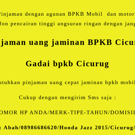
Share
injaman dengan agunan BPKB Mobil dan motor 
on pencairan tinggi angsuran ringan dengan jan
njaman uang jaminan BPKB
Cicu
Gadai bpkb Cicurug
utuhkan pinjaman uang cepat jaminan bpkb mobi
Cukup dengan mengirim Sms saja :
OMOR HP ANDA/MERK-TIPE-TAHUN/DOMISIL
: Abah/08986686620/Honda Jazz 2015/Cicuru