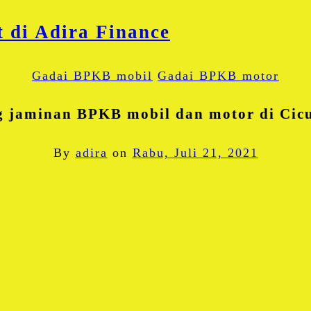
Gadai BPKB mobil
Gadai BPKB motor
g jaminan BPKB mobil dan motor di Cic
By
adira
on
Rabu, Juli 21, 2021
Facebook
Twitter
Email
Blogger
LinkedIn
WhatsApp