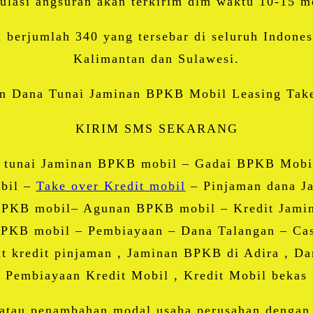
ulasi angsuran akan terkirim dlm waktu 10-15 m
a berjumlah 340 yang tersebar di seluruh Indones
Kalimantan dan Sulawesi.
n Dana Tunai Jaminan BPKB Mobil Leasing Take 
KIRIM SMS SEKARANG
 tunai Jaminan BPKB mobil – Gadai BPKB Mobi
bil –
Take over Kredit mobil
– Pinjaman dana J
BPKB mobil– Agunan BPKB mobil – Kredit Jami
KB mobil – Pembiayaan – Dana Talangan – Cas
t kredit pinjaman , Jaminan BPKB di Adira , Dan
Pembiayaan Kredit Mobil , Kredit Mobil bekas
 atau penambahan modal usaha perusahan dengan 