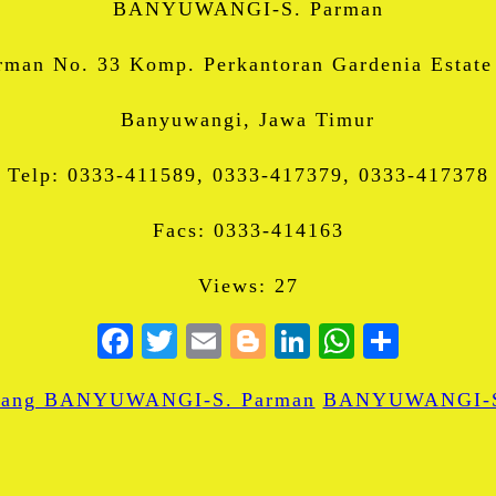
BANYUWANGI-S. Parman
arman No. 33 Komp. Perkantoran Gardenia Estate
Banyuwangi, Jawa Timur
Telp: 0333-411589, 0333-417379, 0333-417378
Facs: 0333-414163
Views: 27
Facebook
Twitter
Email
Blogger
LinkedIn
WhatsA
Share
abang BANYUWANGI-S. Parman
BANYUWANGI-S