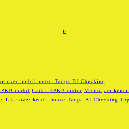
0
BPKB mobil
Gadai BPKB motor
Meminjam kemba
r
Take over kredit motor
Tanpa BI Checking
To