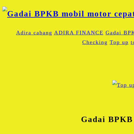
Adira cabang
ADIRA FINANCE
Gadai BP
Checking
Top up
t
Gadai BPKB 