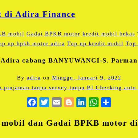
KB mobil
Gadai BPKB motor
kredit mobil bekas
op up bpkb motor adira
Top up kredit mobil
Top 
Adira cabang BANYUWANGI-S. Parman
By
adira
on
Minggu, Januari 9, 2022
Facebook
Twitter
Email
Blogger
LinkedIn
WhatsA
Share
mobil dan Gadai BPKB motor d