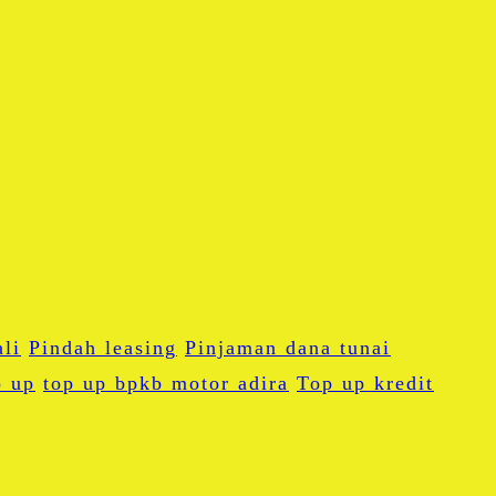
li
Pindah leasing
Pinjaman dana tunai
p up
top up bpkb motor adira
Top up kredit