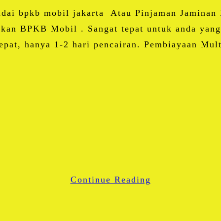
Share
adai bpkb mobil jakarta Atau Pinjaman Jaminan 
nkan BPKB Mobil . Sangat tepat untuk anda yang
cepat, hanya 1-2 hari pencairan. Pembiayaan Mult
Facebook
Twitter
Email
Blogger
LinkedIn
WhatsApp
Continue Reading
Share