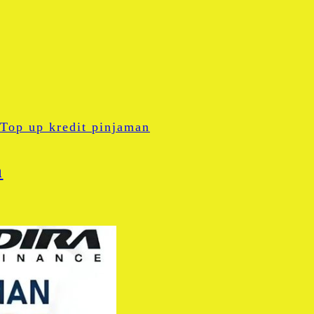
Top up kredit pinjaman
a