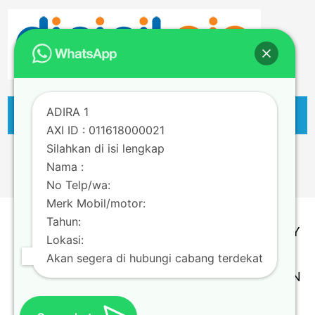
ADIRA 1
AXI ID : 011618000021
Silahkan di isi lengkap
Nama :
No Telp/wa:
Merk Mobil/motor:
Tahun:
TERMS & CONDITION | PRIVACY POLICY
Lokasi:
Copyright @ Adira Finance Berizin dan
Akan segera di hubungi cabang terdekat
Diawasi oleh OTORITAS JASA KEUANGAN
Theme by
Scissor Themes
Proudly