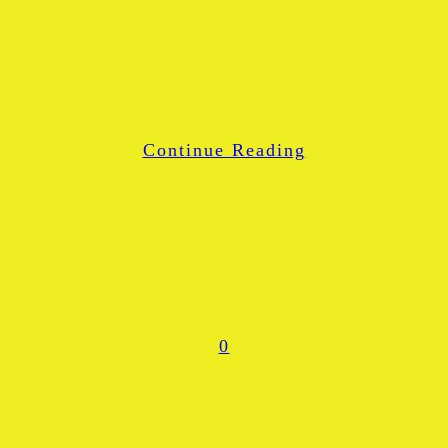
Email
Blogger
LinkedIn
WhatsApp
Continue Reading
Share
0