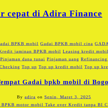
adai BPKB mobil
Gadai BPKB mobil cina
GADA
Kredit jaminan BPKB mobil
Leasing kredit mobi
Pinjaman dana tunai
Pinjaman uang
Refinancing
 Checking
Top up
Top up kredit mobil
Top up kre
empat Gadai bpkb mobil di Bog
By
adira
on
Senin, Maret 3, 2025