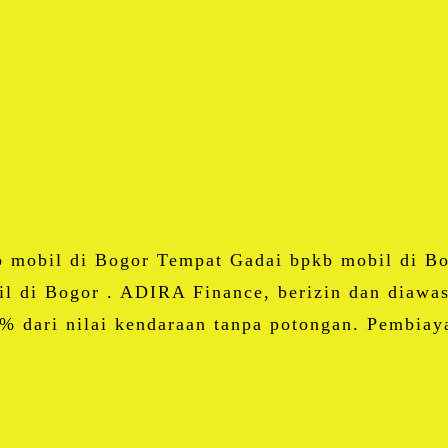
Facebook
Twitter
Email
Blogger
LinkedIn
WhatsApp
Share
mobil di Bogor Tempat Gadai bpkb mobil di B
 di Bogor . ADIRA Finance, berizin dan diawas
% dari nilai kendaraan tanpa potongan. Pembia
Facebook
Twitter