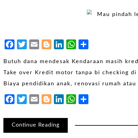
Facebook
Twitter
Email
Blogger
LinkedIn
WhatsApp
Share
Butuh dana mendesak Kendaraan masih kredit
Take over Kredit motor tanpa bi checking d
Biaya pendidikan anak, renovasi rumah atau
Facebook
Twitter
Email
Blogger
LinkedIn
WhatsApp
Share
Continue Reading