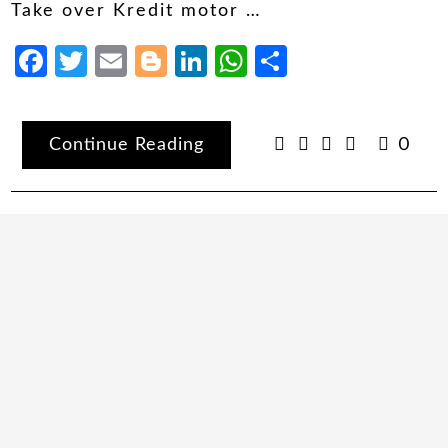
Take over Kredit motor …
Facebook
Twitter
Email
Blogger
LinkedIn
WhatsApp
Share
Continue Reading
0