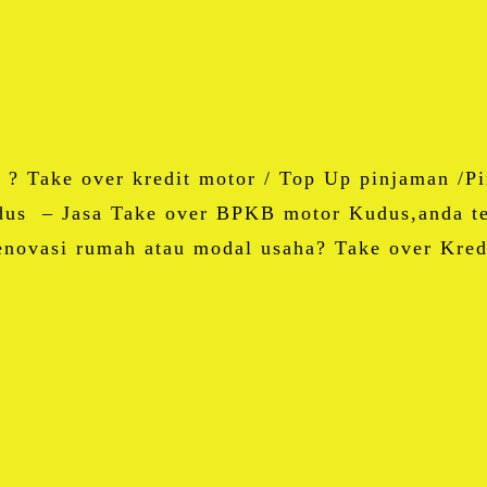
Email
Blogger
LinkedIn
WhatsApp
Share
? Take over kredit motor / Top Up pinjaman /Pi
Kudus – Jasa Take over BPKB motor Kudus,anda t
enovasi rumah atau modal usaha? Take over Kre
Facebook
Twitter
Email
Blogger
LinkedIn