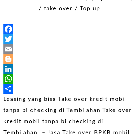
Facebook
Twitter
Email
Blogger
LinkedIn
WhatsApp
Share
Leasing yang bisa Take over kredit mobil
tanpa bi checking di Tembilahan Take over
kredit mobil tanpa bi checking di
Tembilahan – Jasa Take over BPKB mobil