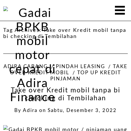
Tag Archives:
Take over Kredit mobil tanpa
bi checking di Tembilahan
ADIRA CABANG
PINDAH LEASING
TAKE
OVER KREDIT MOBIL
TOP UP KREDIT
PINJAMAN
Take over Kredit mobil tanpa bi
checking di Tembilahan
By
Adira
on
Sabtu, Desember 3, 2022