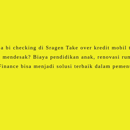
Email
Blogger
LinkedIn
WhatsApp
Share
pa bi checking di Sragen Take over kredit mobil
 mendesak? Biaya pendidikan anak, renovasi rum
inance bisa menjadi solusi terbaik dalam peme
Facebook
Twitter
Email
Blogger
LinkedIn