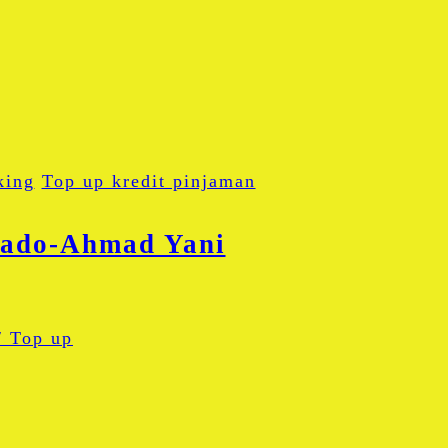
king
Top up kredit pinjaman
anado-Ahmad Yani