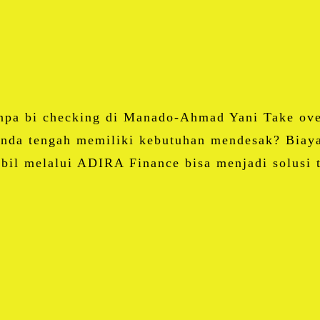
Email
Blogger
LinkedIn
WhatsApp
Share
anpa bi checking di Manado-Ahmad Yani Take ove
da tengah memiliki kebutuhan mendesak? Biaya
obil melalui ADIRA Finance bisa menjadi solusi
Facebook
Twitter
Email
Blogger
LinkedIn