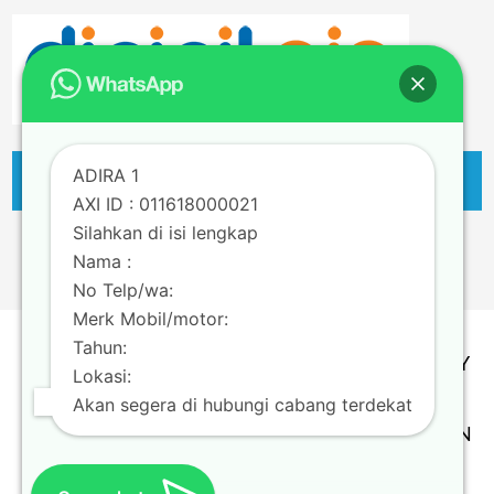
ADIRA 1
AXI ID : 011618000021
Silahkan di isi lengkap
Nama :
No Telp/wa:
Merk Mobil/motor:
Tahun:
TERMS & CONDITION | PRIVACY POLICY
Lokasi:
Copyright @ Adira Finance Berizin dan
Akan segera di hubungi cabang terdekat
Diawasi oleh OTORITAS JASA KEUANGAN
Theme by
Scissor Themes
Proudly