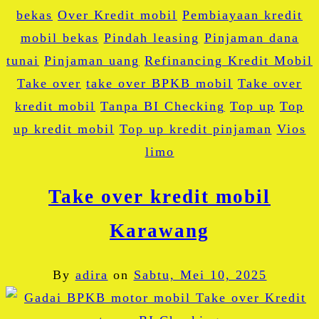
bekas
Over Kredit mobil
Pembiayaan kredit
mobil bekas
Pindah leasing
Pinjaman dana
tunai
Pinjaman uang
Refinancing Kredit Mobil
Take over
take over BPKB mobil
Take over
kredit mobil
Tanpa BI Checking
Top up
Top
up kredit mobil
Top up kredit pinjaman
Vios
limo
Take over kredit mobil
Karawang
By
adira
on
Sabtu, Mei 10, 2025