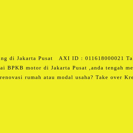
Twitter
Email
Blogger
LinkedIn
WhatsApp
Share
ing di Jakarta Pusat AXI ID : 011618000021 Tak
i BPKB motor di Jakarta Pusat ,anda tengah me
 renovasi rumah atau modal usaha? Take over Kr
Facebook
Twitter
Email
Blogger