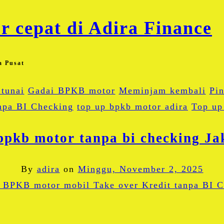
a Pusat
tunai
Gadai BPKB motor
Meminjam kembali
Pin
npa BI Checking
top up bpkb motor adira
Top up
bpkb motor tanpa bi checking Ja
By
adira
on
Minggu, November 2, 2025
Facebook