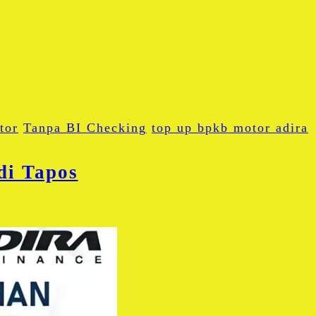
tor
Tanpa BI Checking
top up bpkb motor adira
di Tapos