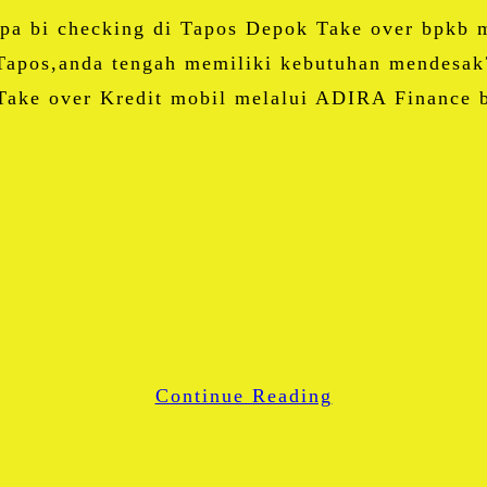
Share
npa bi checking di Tapos Depok Take over bpkb 
pos,anda tengah memiliki kebutuhan mendesak?
Take over Kredit mobil melalui ADIRA Finance 
Facebook
Twitter
Email
Blogger
LinkedIn
WhatsApp
Continue Reading
Share