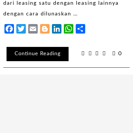
dari leasing satu dengan leasing lainnya
dengan cara dilunaskan …
Facebook
Twitter
Email
Blogger
LinkedIn
WhatsApp
Share
Continue Reading
0