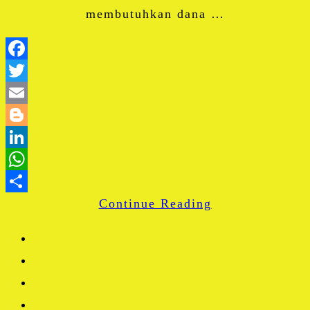
membutuhkan dana …
Facebook
Twitter
Email
Blogger
LinkedIn
WhatsApp
Continue Reading
Share