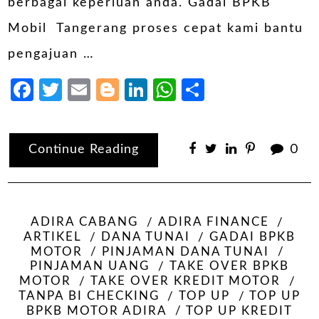
berbagai keperluan anda. Gadai BPKB
Mobil Tangerang proses cepat kami bantu
pengajuan …
Facebook
Twitter
Email
Blogger
LinkedIn
WhatsApp
Share
Continue Reading
0
ADIRA CABANG
ADIRA FINANCE
ARTIKEL
DANA TUNAI
GADAI BPKB
MOTOR
PINJAMAN DANA TUNAI
PINJAMAN UANG
TAKE OVER BPKB
MOTOR
TAKE OVER KREDIT MOTOR
TANPA BI CHECKING
TOP UP
TOP UP
BPKB MOTOR ADIRA
TOP UP KREDIT