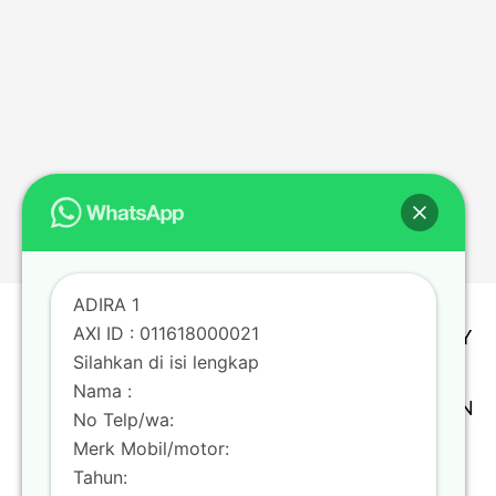
TERMS & CONDITION | PRIVACY POLICY
Copyright @ Adira Finance Berizin dan
ADIRA 1
Diawasi oleh OTORITAS JASA KEUANGAN
AXI ID : 011618000021
Theme by
Scissor Themes
Proudly
Silahkan di isi lengkap
powered by
WordPress
Nama :
No Telp/wa:
Merk Mobil/motor:
Tahun: