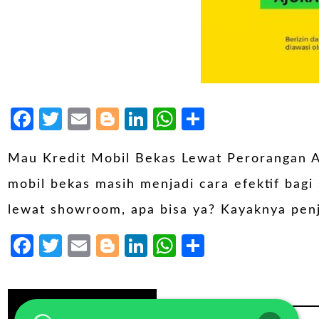
Facebook
Twitter
Email
Blogger
LinkedIn
WhatsApp
Share
Mau Kredit Mobil Bekas Lewat Perorangan A
mobil bekas masih menjadi cara efektif bagi
lewat showroom, apa bisa ya? Kayaknya penj
Facebook
Twitter
Email
Blogger
LinkedIn
WhatsApp
Share
Continue Reading