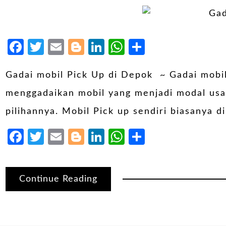
Facebook
Twitter
Email
Blogger
LinkedIn
WhatsApp
Share
Gadai mobil Pick Up di Depok ~ Gadai mobi
menggadaikan mobil yang menjadi modal us
pilihannya. Mobil Pick up sendiri biasanya
Facebook
Twitter
Email
Blogger
LinkedIn
WhatsApp
Share
Continue Reading