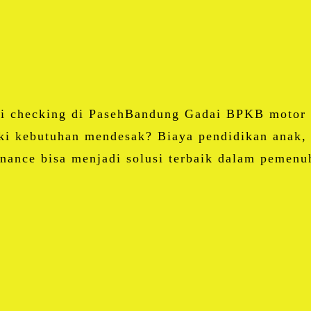
Email
Blogger
LinkedIn
WhatsApp
Share
bi checking di PasehBandung Gadai BPKB motor
ki kebutuhan mendesak? Biaya pendidikan anak, 
nance bisa menjadi solusi terbaik dalam pemenu
Facebook
Twitter
Email
Blogger
LinkedIn