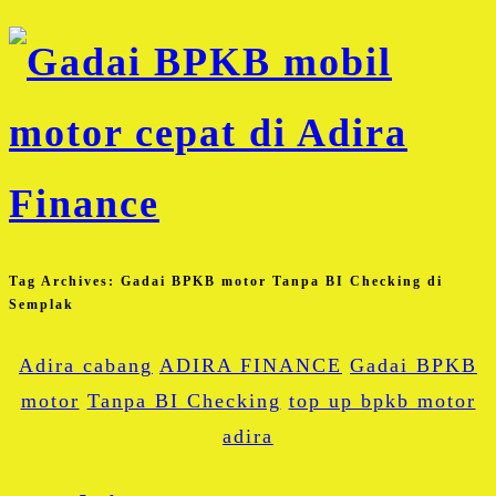
Tag Archives:
Gadai BPKB motor Tanpa BI Checking di
Semplak
Adira cabang
ADIRA FINANCE
Gadai BPKB
motor
Tanpa BI Checking
top up bpkb motor
adira