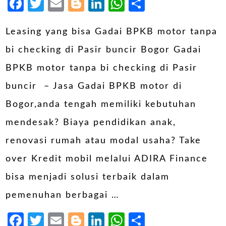
Facebook
Twitter
Email
Blogger
LinkedIn
WhatsApp
Share
Leasing yang bisa Gadai BPKB motor tanpa
bi checking di Pasir buncir Bogor Gadai
BPKB motor tanpa bi checking di Pasir
buncir – Jasa Gadai BPKB motor di
Bogor,anda tengah memiliki kebutuhan
mendesak? Biaya pendidikan anak,
renovasi rumah atau modal usaha? Take
over Kredit mobil melalui ADIRA Finance
bisa menjadi solusi terbaik dalam
pemenuhan berbagai …
Facebook
Twitter
Email
Blogger
LinkedIn
WhatsApp
Share