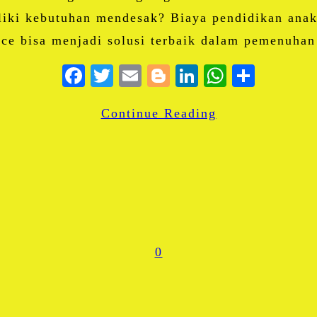
iki kebutuhan mendesak? Biaya pendidikan anak,
ce bisa menjadi solusi terbaik dalam pemenuhan
Facebook
Twitter
Email
Blogger
LinkedIn
WhatsA
Share
Continue Reading
0