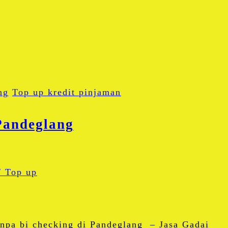
ng
Top up kredit pinjaman
Pandeglang
pp
npa bi checking di Pandeglang – Jasa Gadai