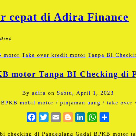
glang
 motor
Take over kredit motor
Tanpa BI Checki
B motor Tanpa BI Checking di 
By
adira
on
Sabtu, April 1, 2023
Facebook
Twitter
Email
Blogger
LinkedIn
WhatsA
Share
bi checking di Pandeglang Gadai BPKB motor ta