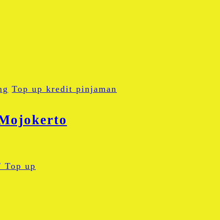
ng
Top up kredit pinjaman
Mojokerto