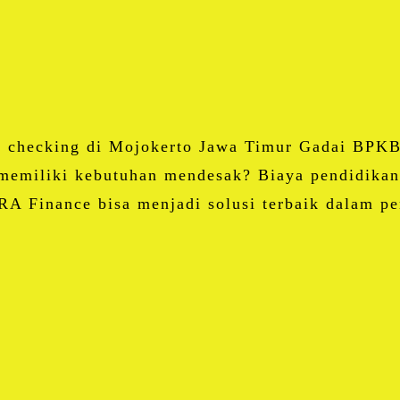
Email
Blogger
LinkedIn
WhatsApp
Share
i checking di Mojokerto Jawa Timur Gadai BPKB 
memiliki kebutuhan mendesak? Biaya pendidikan 
RA Finance bisa menjadi solusi terbaik dalam 
Facebook
Twitter
Email
Blogger
LinkedIn