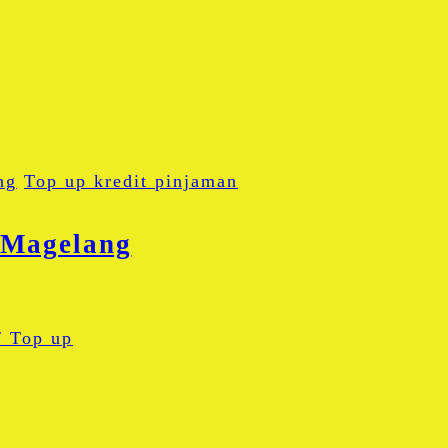
ng
Top up kredit pinjaman
 Magelang