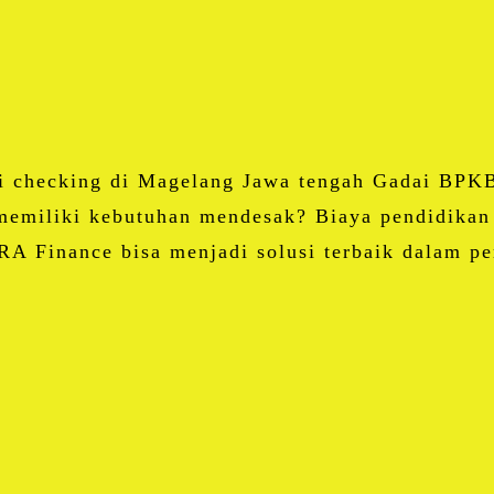
Email
Blogger
LinkedIn
WhatsApp
Share
i checking di Magelang Jawa tengah Gadai BPKB
emiliki kebutuhan mendesak? Biaya pendidikan 
RA Finance bisa menjadi solusi terbaik dalam 
Facebook
Twitter
Email
Blogger
LinkedIn