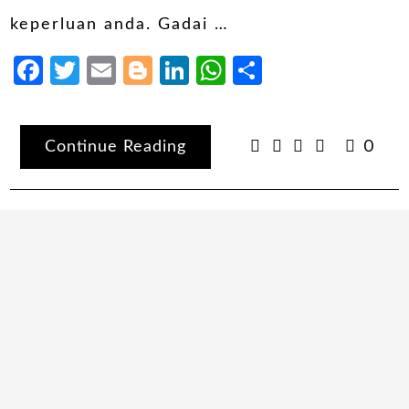
keperluan anda. Gadai …
Facebook
Twitter
Email
Blogger
LinkedIn
WhatsApp
Share
Continue Reading
0