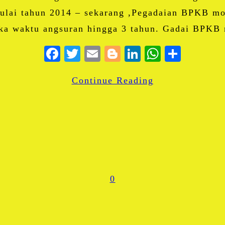
ai tahun 2014 – sekarang ,Pegadaian BPKB mot
gka waktu angsuran hingga 3 tahun. Gadai BPKB
Facebook
Twitter
Email
Blogger
LinkedIn
WhatsA
Share
Continue Reading
0