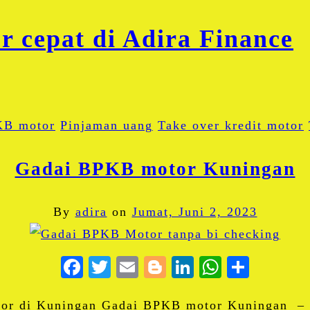
KB motor
Pinjaman uang
Take over kredit motor
Gadai BPKB motor Kuningan
By
adira
on
Jumat, Juni 2, 2023
Facebook
Twitter
Email
Blogger
LinkedIn
WhatsA
Share
or di Kuningan Gadai BPKB motor Kuningan – T