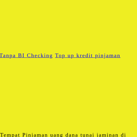
Tanpa BI Checking
Top up kredit pinjaman
pp
empat Pinjaman uang dana tunai jaminan di