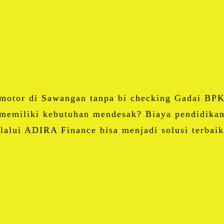
Twitter
Email
Blogger
LinkedIn
WhatsApp
Share
tor di Sawangan tanpa bi checking Gadai BPKB
emiliki kebutuhan mendesak? Biaya pendidikan
elalui ADIRA Finance bisa menjadi solusi terba
Facebook
Twitter
Email
Blogger