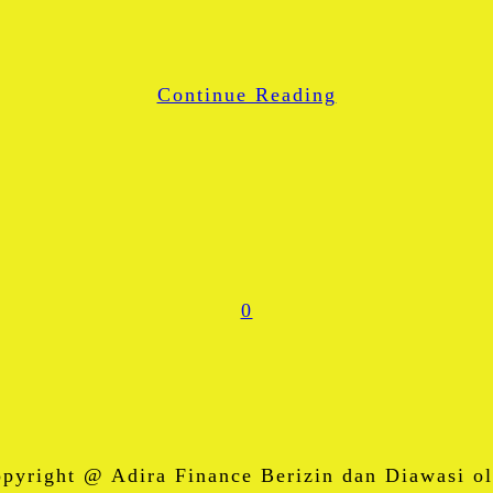
LinkedIn
WhatsApp
Continue Reading
Share
0
right @ Adira Finance Berizin dan Diawasi