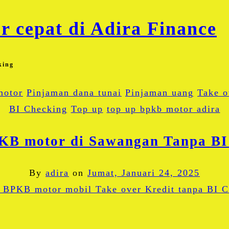
king
motor
Pinjaman dana tunai
Pinjaman uang
Take 
BI Checking
Top up
top up bpkb motor adira
KB motor di Sawangan Tanpa BI
By
adira
on
Jumat, Januari 24, 2025
Facebook