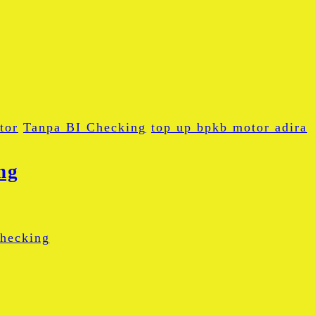
tor
Tanpa BI Checking
top up bpkb motor adira
ng