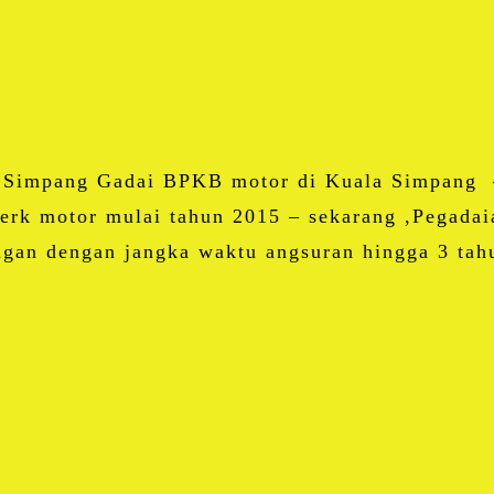
Email
Blogger
LinkedIn
WhatsApp
Share
a Simpang Gadai BPKB motor di Kuala Simpang 
k motor mulai tahun 2015 – sekarang ,Pegadai
ingan dengan jangka waktu angsuran hingga 3 t
Facebook
Twitter
Email
Blogger
LinkedIn