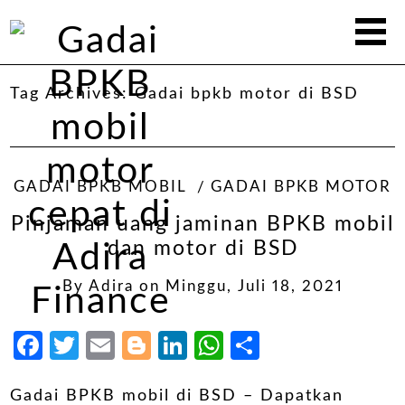
Tag Archives:
Gadai bpkb motor di BSD
GADAI BPKB MOBIL
GADAI BPKB MOTOR
Pinjaman uang jaminan BPKB mobil
dan motor di BSD
By
Adira
on
Minggu, Juli 18, 2021
Facebook
Twitter
Email
Blogger
LinkedIn
WhatsApp
Share
Gadai BPKB mobil di BSD – Dapatkan